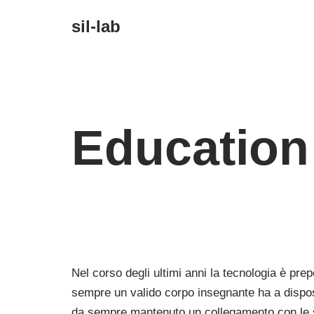
sil-lab
Vai
al
contenuto
Educatio
Nel corso degli ultimi anni la tecnologia è prepo
sempre un valido corpo insegnante ha a disposi
da sempre mantenuto un collegamento con le sc