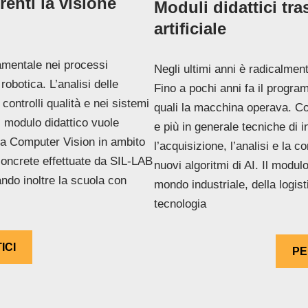
renti la visione
Moduli didattici tras
artificiale
amentale nei processi
Negli ultimi anni è radicalme
robotica. L’analisi delle
Fino a pochi anni fa il program
controlli qualità e nei sistemi
quali la macchina operava. Co
Il modulo didattico vuole
e più in generale tecniche di i
lla Computer Vision in ambito
l’acquisizione, l’analisi e la 
 concrete effettuate da SIL-LAB
nuovi algoritmi di AI. Il modul
ndo inoltre la scuola con
mondo industriale, della logi
tecnologia
ICI
PE