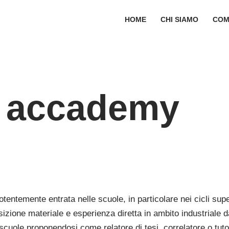
HOME
CHI SIAMO
COM
n accademy
tentemente entrata nelle scuole, in particolare nei cicli superi
zione materiale e esperienza diretta in ambito industriale d
uole proponendosi come relatore di tesi, correlatore o tut